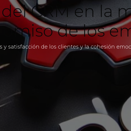
 del CRM en la m
romiso de los e
s y satisfacción de los clientes y la cohesión em