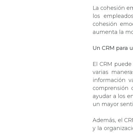
La cohesión em
los empleados
cohesión emoc
aumenta la mot
Un CRM para un
El CRM puede 
varias manera
información v
comprensión d
ayudar a los e
un mayor senti
Además, el CR
y la organizac