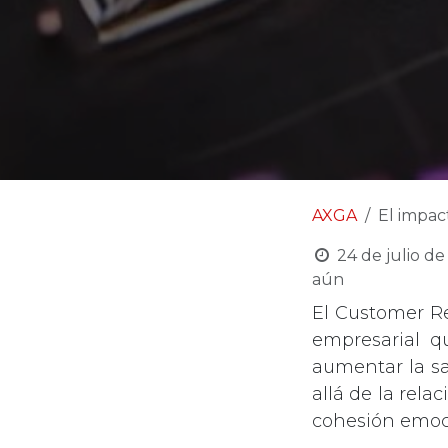
AXGA
El impac
24 de julio d
aún
El Customer R
empresarial qu
aumentar la sa
allá de la rela
cohesión emoc