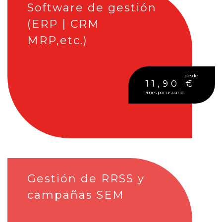
Software de gestión
(ERP | CRM
MRP,etc.)
desde
11,90 €
/mes por usuario
Gestión de RRSS y
campañas SEM