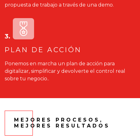
propuesta de trabajo a través de una demo.
3.
PLAN DE ACCIÓN
Ponemos en marcha un plan de acción para
digitalizar, simplificar y devolverte el control real
sobre tu negocio..
MEJORES PROCESOS,
MEJORES RESULTADOS