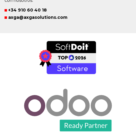
con nosotros:
+34 910 60 40 18
axga@axgasolutions.com