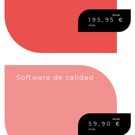
desde
195,95 €
/mes
Software de calidad
desde
59,90 €
/mes